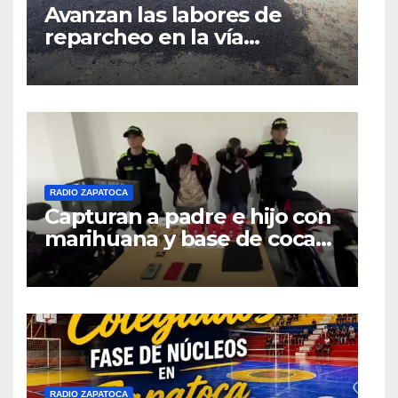
Avanzan las labores de
reparcheo en la vía
Zapatoca–Girón gracias al
apoyo voluntario
RADIO ZAPATOCA
Capturan a padre e hijo con
marihuana y base de coca
en el barrio La Merced de
Zapatoca
RADIO ZAPATOCA