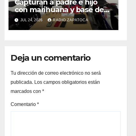
Capturan a padre e hijo
con marihuana y base de
coca en el barrio La
JUL 24, 2026
RADIO ZAPATOCA
Merced de Zapatoca
Deja un comentario
Tu dirección de correo electrónico no será
publicada.
Los campos obligatorios están
marcados con
*
Comentario
*