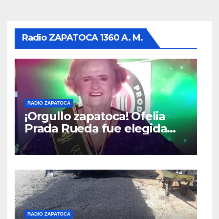
Radio ZAPATOCA 1360 A. M.
RADIO ZAPATOCA
¡Orgullo zapatoca! Ofelia
Prada Rueda fue elegida
Reina Nacional – Queen of
the Universe, categoría
Gold 2026,
RADIO ZAPATOCA