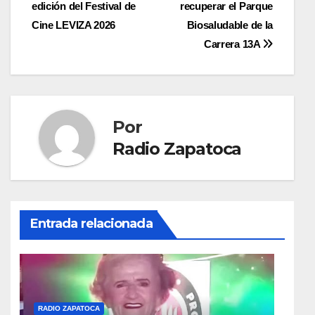
de
edición del Festival de
recuperar el Parque
entradas
Cine LEVIZA 2026
Biosaludable de la
Carrera 13A
Por
Radio Zapatoca
Entrada relacionada
RADIO ZAPATOCA