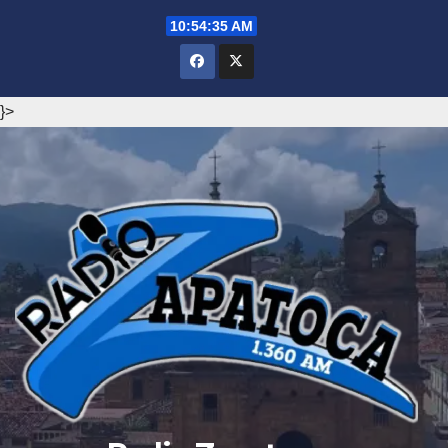
Saltar
10:54:36 AM
al
contenido
}>