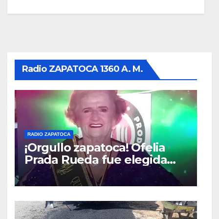
Radio ZAPATOCA 1360 A. M.
RADIO ZAPATOCA
¡Orgullo zapatoca! Ofelia
Prada Rueda fue elegida
Reina Nacional – Queen of
the Universe, categoría
Gold 2026,