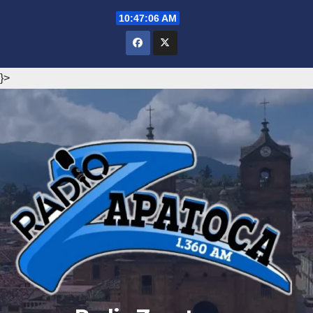
Saltar
10:47:07 AM
al
contenido
}>