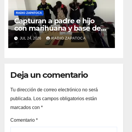
RADIO ZAPATOCA
Capturan a padre e hijo
con marihuana y base de
coca en el barrio La
JUL 24, 2026
RADIO ZAPATOCA
Merced de Zapatoca
Deja un comentario
Tu dirección de correo electrónico no será
publicada.
Los campos obligatorios están
marcados con
*
Comentario
*