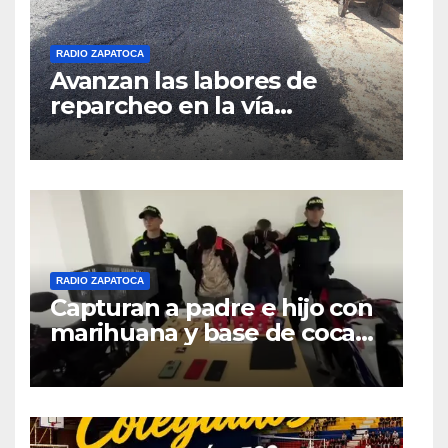
RADIO ZAPATOCA
Avanzan las labores de
reparcheo en la vía
Zapatoca–Girón gracias al
apoyo voluntario
RADIO ZAPATOCA
Capturan a padre e hijo con
marihuana y base de coca
en el barrio La Merced de
Zapatoca