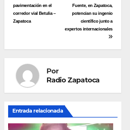
pavimentación en el
Fuente, en Zapatoca,
de
corredor vial Betulia –
potencian su ingenio
entradas
Zapatoca
científico junto a
expertos internacionales
Por
Radio Zapatoca
Entrada relacionada