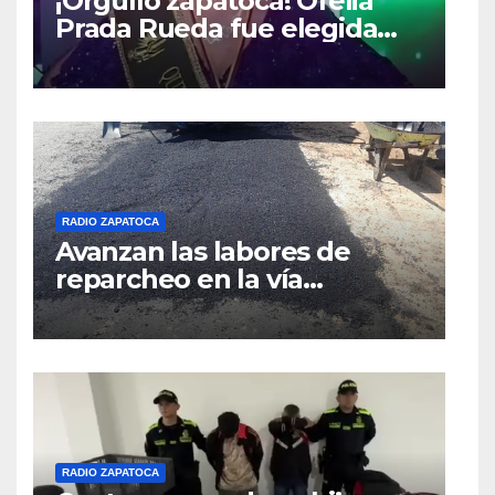
¡Orgullo zapatoca! Ofelia
Prada Rueda fue elegida
Reina Nacional – Queen of
the Universe, categoría
Gold 2026,
RADIO ZAPATOCA
Avanzan las labores de
reparcheo en la vía
Zapatoca–Girón gracias al
apoyo voluntario
RADIO ZAPATOCA