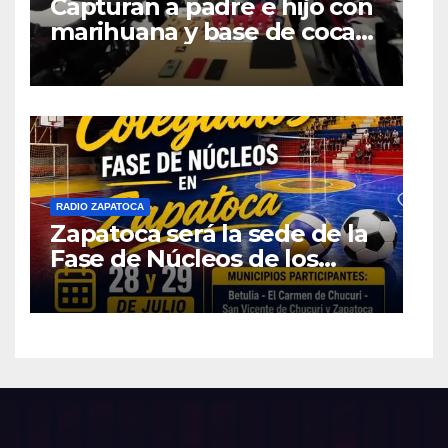
Capturan a padre e hijo con
marihuana y base de coca
en el barrio La Merced de
Zapatoca
RADIO ZAPATOCA
Zapatoca será la sede de la
Fase de Núcleos de los
Juegos Intercolegiados
2026