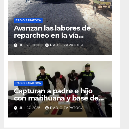
RADIO ZAPATOCA
Avanzan las labores de
reparcheo en la vía
Zapatoca–Girón gracias al
JUL 25, 2026
RADIO ZAPATOCA
apoyo voluntario
RADIO ZAPATOCA
Capturan a padre e hijo
con marihuana y base de
coca en el barrio La
JUL 24, 2026
RADIO ZAPATOCA
Merced de Zapatoca