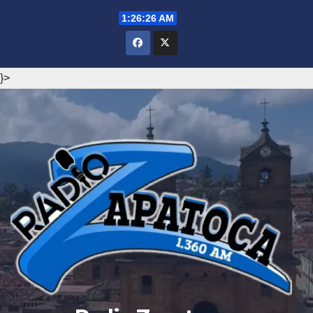
Saltar
1:26:27 AM
al
contenido
}>