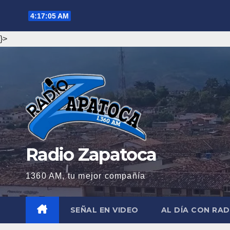
Saltar
4:17:07 AM
al
contenido
}>
Radio Zapatoca
1360 AM, tu mejor compañía
SEÑAL EN VIDEO
AL DÍA CON RA