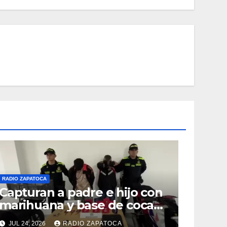
RADIO ZAPATOCA
Capturan a padre e hijo con
marihuana y base de coca
en el barrio La Merced de
JUL 24, 2026
RADIO ZAPATOCA