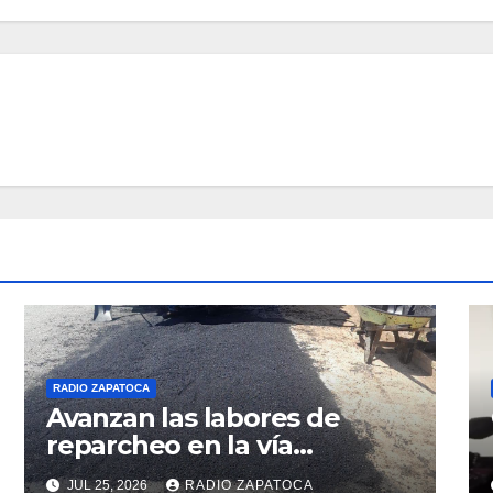
RADIO ZAPATOCA
Avanzan las labores de
reparcheo en la vía
Zapatoca–Girón gracias al
JUL 25, 2026
RADIO ZAPATOCA