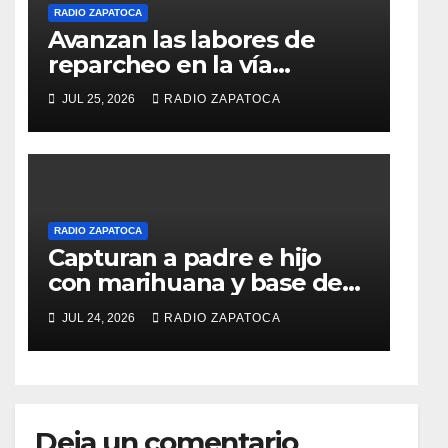
RADIO ZAPATOCA
Avanzan las labores de
reparcheo en la vía
Zapatoca–Girón gracias al
JUL 25, 2026
RADIO ZAPATOCA
apoyo voluntario
RADIO ZAPATOCA
Capturan a padre e hijo
con marihuana y base de
coca en el barrio La
JUL 24, 2026
RADIO ZAPATOCA
Merced de Zapatoca
Deja un comentario