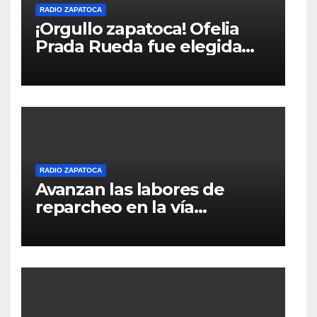
RADIO ZAPATOCA
¡Orgullo zapatoca! Ofelia
Prada Rueda fue elegida
Reina Nacional – Queen of
the Universe, categoría
Gold 2026,
RADIO ZAPATOCA
Avanzan las labores de
reparcheo en la vía
Zapatoca–Girón gracias al
apoyo voluntario