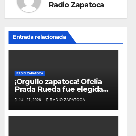
Radio Zapatoca
Entrada relacionada
RADIO ZAPATOCA
¡Orgullo zapatoca! Ofelia
Prada Rueda fue elegida
Reina Nacional – Queen of
JUL 27, 2026
RADIO ZAPATOCA
the Universe, categoría
Gold 2026,