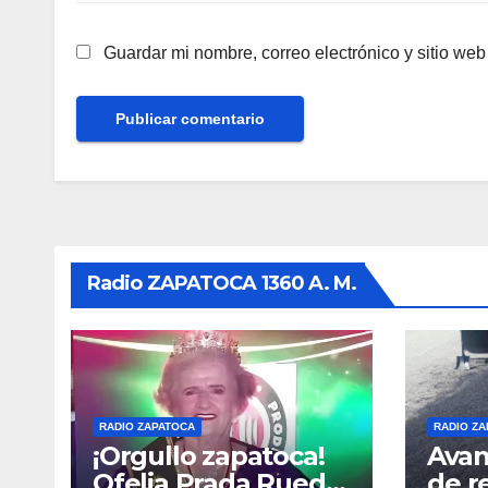
Guardar mi nombre, correo electrónico y sitio we
Radio ZAPATOCA 1360 A. M.
RADIO ZAPATOCA
RADIO Z
¡Orgullo zapatoca!
Avan
Ofelia Prada Rueda
de r