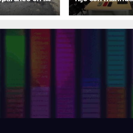
Zapatoca–Girón
y base de coca e
ias al apoyo
barrio La Merce
ntario
Zapatoca