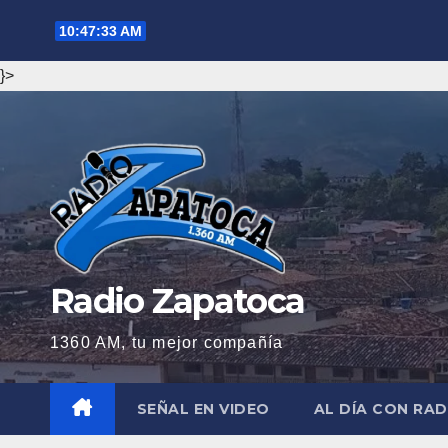
Saltar
10:47:34 AM
al
contenido
}>
Radio Zapatoca
1360 AM, tu mejor compañía
SEÑAL EN VIDEO
AL DÍA CON RA