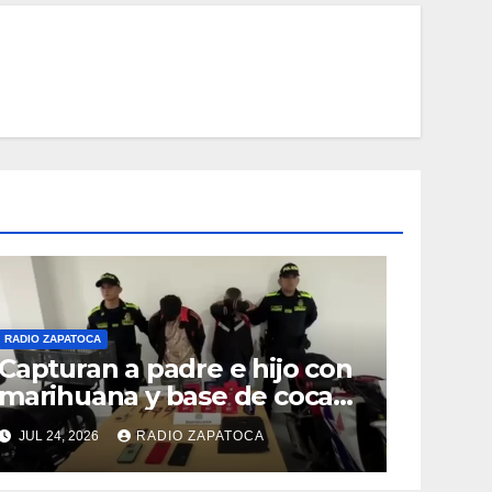
RADIO ZAPATOCA
Capturan a padre e hijo con
marihuana y base de coca
en el barrio La Merced de
JUL 24, 2026
RADIO ZAPATOCA
Zapatoca