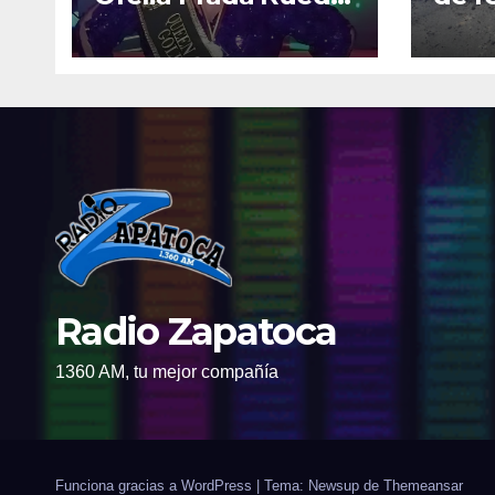
fue elegida Reina
vía 
Nacional – Queen of
grac
the Universe,
volu
categoría Gold
2026,
Radio Zapatoca
1360 AM, tu mejor compañía
Funciona gracias a WordPress
|
Tema: Newsup de
Themeansar