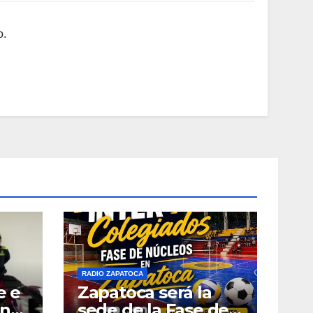
o.
RADIO ZAPATOCA
e e
Zapatoca será la
ana
sede de la Fase de