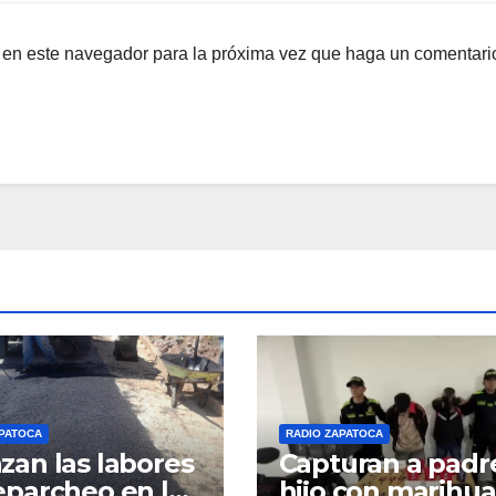
b en este navegador para la próxima vez que haga un comentari
APATOCA
RADIO ZAPATOCA
zan las labores
Capturan a padr
eparcheo en la
hijo con marihu