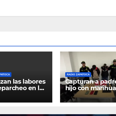
APATOCA
RADIO ZAPATOCA
zan las labores
Capturan a padr
eparcheo en la
hijo con marihu
Zapatoca–Girón
y base de coca e
ias al apoyo
barrio La Merce
ntario
Zapatoca