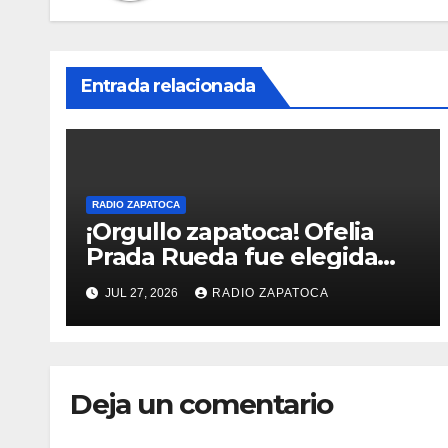
Entrada relacionada
RADIO ZAPATOCA
¡Orgullo zapatoca! Ofelia
Prada Rueda fue elegida
Reina Nacional – Queen of
JUL 27, 2026
RADIO ZAPATOCA
the Universe, categoría
Gold 2026,
Deja un comentario