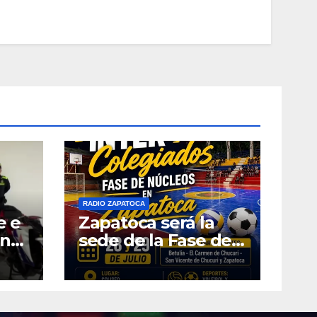
RADIO ZAPATOCA
e e
Zapatoca será la
ana
sede de la Fase de
n el
Núcleos de los
d de
Juegos
Intercolegiados
2026