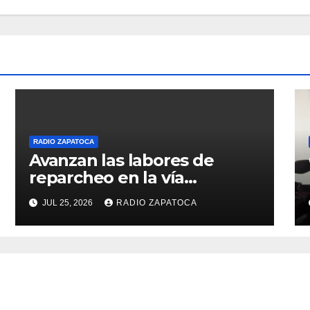
RADIO ZAPATOCA
Avanzan las labores de
reparcheo en la vía
Zapatoca–Girón gracias al
JUL 25, 2026
RADIO ZAPATOCA
apoyo voluntario