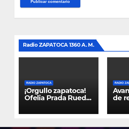
Radio ZAPATOCA 1360 A. M.
RADIO ZAPATOCA
RADIO Z
¡Orgullo zapatoca!
Avan
Ofelia Prada Rueda
de r
fue elegida Reina
vía 
Nacional – Queen of
grac
the Universe,
volu
categoría Gold