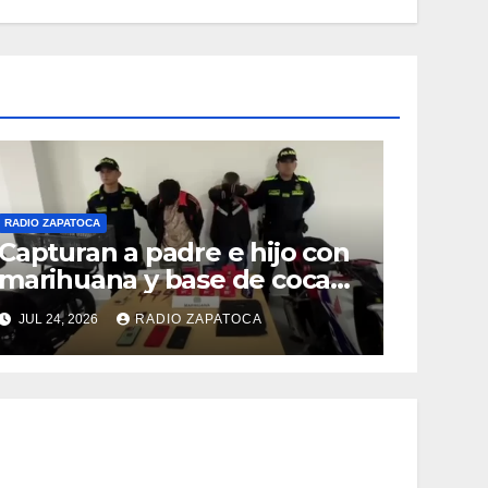
RADIO ZAPATOCA
Capturan a padre e hijo con
marihuana y base de coca
en el barrio La Merced de
JUL 24, 2026
RADIO ZAPATOCA
Zapatoca