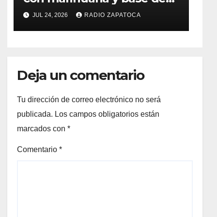
coca en el barrio La
JUL 24, 2026
RADIO ZAPATOCA
Merced de Zapatoca
Deja un comentario
Tu dirección de correo electrónico no será
publicada.
Los campos obligatorios están
marcados con
*
Comentario
*