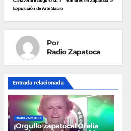
Cañaveral inauguró su II
hombres en Zapatoca
de
Exposición de Arte Sacro
entradas
Por
Radio Zapatoca
Entrada relacionada
RADIO ZAPATOCA
¡Orgullo zapatoca! Ofelia