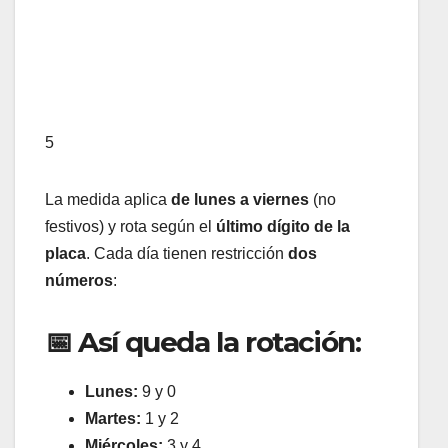
5
La medida aplica
de lunes a viernes
(no
festivos) y rota según el
último dígito de la
placa
. Cada día tienen restricción
dos
números
:
📅 Así queda la rotación:
Lunes:
9 y 0
Martes:
1 y 2
Miércoles:
3 y 4